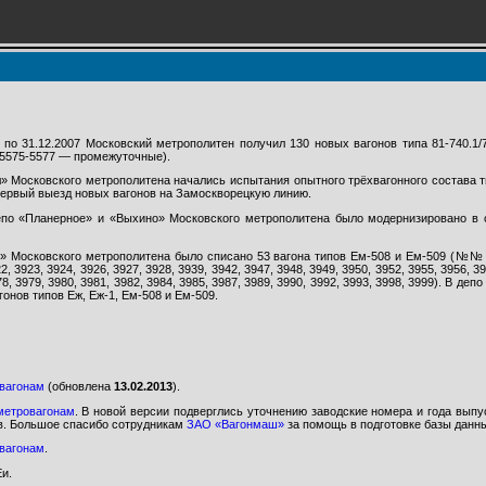
 по 31.12.2007 Московский метрополитен получил 130 новых вагонов типа 81-740.
, 5575-5577 — промежуточные).
» Московского метрополитена начались испытания опытного трёхвагонного состава ти
 первый выезд новых вагонов на Замоскворецкую линию.
епо «Планерное» и «Выхино» Московского метрополитена было модернизировано в 
» Московского метрополитена было списано 53 вагона типов Ем-508 и Ем-509 (№№ в
2, 3923, 3924, 3926, 3927, 3928, 3939, 3942, 3947, 3948, 3949, 3950, 3952, 3955, 3956, 3
78, 3979, 3980, 3981, 3982, 3984, 3985, 3987, 3989, 3990, 3992, 3993, 3998, 3999). В де
онов типов Еж, Еж-1, Ем-508 и Ем-509.
овагонам
(обновлена
13.02.2013
).
метровагонам
. В новой версии подверглись уточнению заводские номера и года вып
в. Большое спасибо сотрудникам
ЗАО «Вагонмаш»
за помощь в подготовке базы данн
овагонам
.
и.