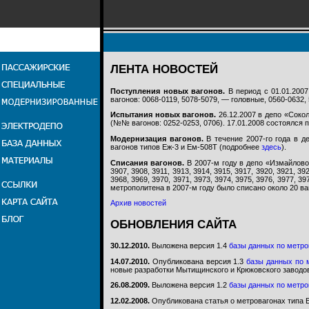
ЛЕНТА НОВОСТЕЙ
Поступления новых вагонов.
В период с 01.01.2007
вагонов: 0068-0119, 5078-5079, — головные, 0560-0632
Испытания новых вагонов.
26.12.2007 в депо «Сокол
(№№ вагонов: 0252-0253, 0706). 17.01.2008 состоялся
Модернизация вагонов.
В течение 2007-го года в д
вагонов типов Еж-3 и Ем-508Т (подробнее
здесь
).
Списания вагонов.
В 2007-м году в депо «Измайлово
3907, 3908, 3911, 3913, 3914, 3915, 3917, 3920, 3921, 392
3968, 3969, 3970, 3971, 3973, 3974, 3975, 3976, 3977, 39
метрополитена в 2007-м году было списано около 20 ваг
Архив новостей
ОБНОВЛЕНИЯ САЙТА
30.12.2010.
Выложена версия 1.4
базы данных по метр
14.07.2010.
Опубликована версия 1.3
базы данных по 
новые разработки Мытищинского и Крюковского заводо
26.08.2009.
Выложена версия 1.2
базы данных по метр
12.02.2008.
Опубликована статья о метровагонах типа Е