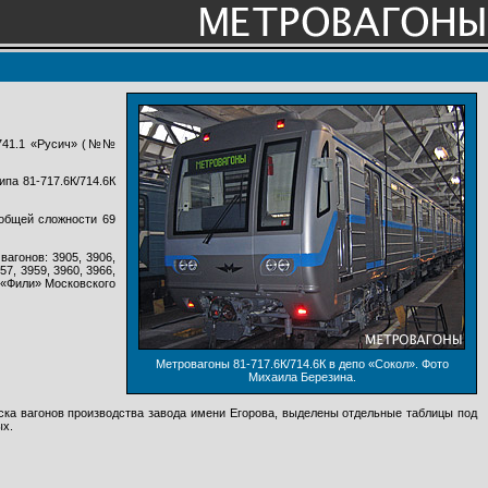
1/741.1 «Русич» (№№
па 81-717.6К/714.6К
общей сложности 69
агонов: 3905, 3906,
957, 3959, 3960, 3966,
по «Фили» Московского
Метровагоны 81-717.6К/714.6К в депо «Сокол». Фото
Михаила Березина.
уска вагонов производства завода имени Егорова, выделены отдельные таблицы под
ых.