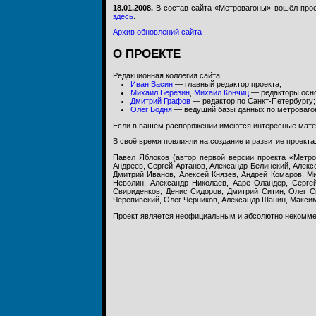
18.01.2008.
В состав сайта «Метровагоны» вошёл про
здесь
.
Архив обновлений сайта
О ПРОЕКТЕ
Редакционная коллегия сайта:
Иван Васин
— главный редактор проекта;
Михаил Березин
,
Михаил Кончиц
— редакторы осно
Дмитрий Графов
— редактор по Санкт-Петербургу;
Олег Бодня
— ведущий базы данных по метровагон
Если в вашем распоряжении имеются интересные матер
В своё время повлияли на создание и развитие проекта
Павел Яблоков (автор первой версии проекта «Метро
Андреев, Сергей Артанов, Александр Белинский, Алекс
Дмитрий Иванов, Алексей Князев, Андрей Комаров, Ми
Неволин, Александр Николаев, Ааре Оландер, Серге
Свириденков, Денис Сидоров, Дмитрий Ситин, Олег С
Черепивский, Олег Черников, Александр Шанин, Макси
Проект является неофициальным и абсолютно некоммер