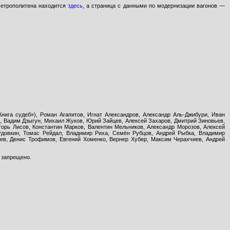
 метрополитена находится
здесь
, а страница с данными по модернизации вагонов —
нига судеб»), Роман Агапитов, Игнат Александров, Александр Аль-Джибури, Иван
й, Вадим Дзыгун, Михаил Жуков, Юрий Зайцев, Алексей Захаров, Дмитрий Зиновьев,
горь Лисов, Константин Марков, Валентин Мельников, Александр Морозов, Алексей
удовкин, Томас Рейдал, Владимир Риха, Семён Рубцов, Андрей Рыбка, Владимир
ев, Денис Трофимов, Евгений Хоменко, Вернер Хубер, Максим Черахчиев, Андрей
 запрещено.