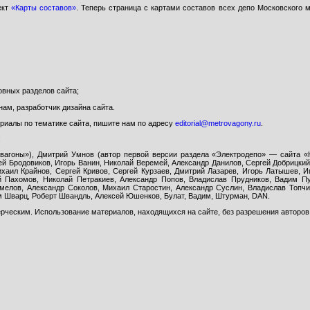
ект
«Карты составов»
. Теперь страница с картами составов всех депо Московского
вных разделов сайта;
ам, разработчик дизайна сайта.
иалы по тематике сайта, пишите нам по адресу
editorial@metrovagony.ru
.
:
вагоны»), Дмитрий Умнов (автор первой версии раздела «Электродепо» — сайта «К
ей Бродовиков, Игорь Ванин, Николай Веремей, Александр Данилов, Сергей Добрицки
хаил Крайнов, Сергей Кривов, Сергей Курзаев, Дмитрий Лазарев, Игорь Латышев, И
й Пахомов, Николай Петракиев, Александр Попов, Владислав Прудников, Вадим П
мелов, Александр Соколов, Михаил Старостин, Александр Суслин, Владислав Топчи
м Шварц, Роберт Швандль, Алексей Юшенков, Булат, Вадим, Штурман, DAN.
ческим. Использование материалов, находящихся на сайте, без разрешения авторов