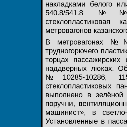
накладками белого ил
540.8/541.8 №№1
стеклопластиковая к
метровагонов казанског
В метровагонах №№1
трудногорючего пластик
торцах пассажирских 
наддверных люках. О
№10285-10286, 115
стеклопластиковых па
выполнено в зелёной
поручни, вентиляцион
машинист», в светл
Установленные в пасс