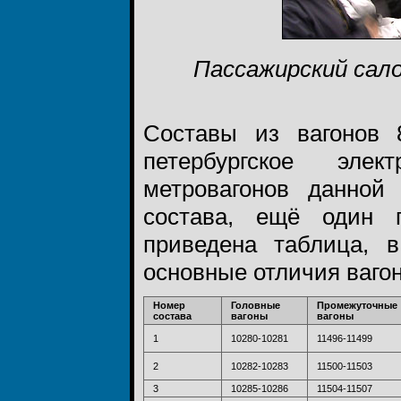
Пассажирский сало
Составы из вагонов 8
петербургское элек
метровагонов данно
состава, ещё один 
приведена таблица, в
основные отличия вагоно
Номер
Головные
Промежуточные
состава
вагоны
вагоны
1
10280-10281
11496-11499
2
10282-10283
11500-11503
3
10285-10286
11504-11507