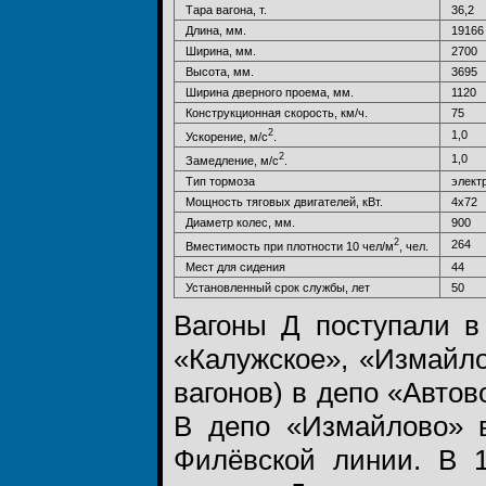
Тара вагона, т.
36,2
Длина, мм.
19166
Ширина, мм.
2700
Высота, мм.
3695
Ширина дверного проема, мм.
1120
Конструкционная скорость, км/ч.
75
2
1,0
Ускорение, м/с
.
2
1,0
Замедление, м/с
.
Тип тормоза
элект
Мощность тяговых двигателей, кВт.
4х72
Диаметр колес, мм.
900
2
264
Вместимость при плотности 10 чел/м
, чел.
Мест для сидения
44
Установленный срок службы, лет
50
Вагоны Д поступали в
«Калужское», «Измайло
вагонов) в депо «Автов
В депо «Измайлово» 
Филёвской линии. В 