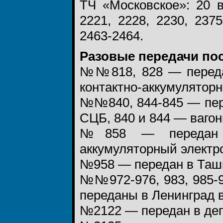
ТЧ «Московское»: 20 
2221, 2228, 2230, 2375
2463-2464.
Разовые передачи пос
№№818, 828 — переда
контактно-аккумуляторн
№№840, 844-845 — пер
СЦБ, 840 и 844 — ваго
№858 — передан в
аккумуляторный электро
№958 — передан в Ташк
№№972-976, 983, 985-9
переданы в Ленинград в 
№2122 — передан в деп