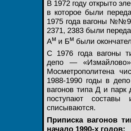
В 1972 году открыто эл
в которое были перед
1975 года вагоны №№924
2371, 2383 были переда
м
м
А
и Б
были окончател
С 1976 года вагоны т
депо — «Измайлово»
Мосметрополитена чи
1988-1990 годы в деп
вагонов типа Д и парк
поступают составы
списываются.
Приписка вагонов ти
начало 1990-х годов: