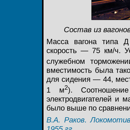
Состав из вагоно
Масса вагона типа Д 
скорость — 75 км/ч. 
служебном торможении
вместимость была такой
для сидения — 44, мест
2
1 м
). Соотношени
электродвигателей и ма
было выше по сравнению
В.А. Раков. Локомоти
1955 гг.