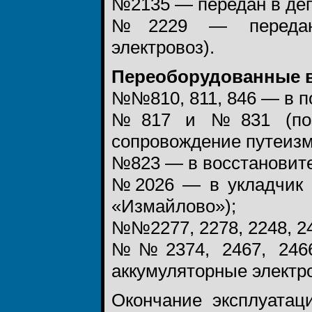
№2135 — передан в деп
№2229 — передан в
электровоз).
Переоборудованные 
№№810, 811, 846 — в п
№817 и №831 (позд
сопровождение путеизм
№823 — в восстановите
№2026 — в укладчик п
«Измайлово»);
№№2277, 2278, 2248, 24
№№2374, 2467, 2466,
аккумуляторные электро
Окончание эксплуатац