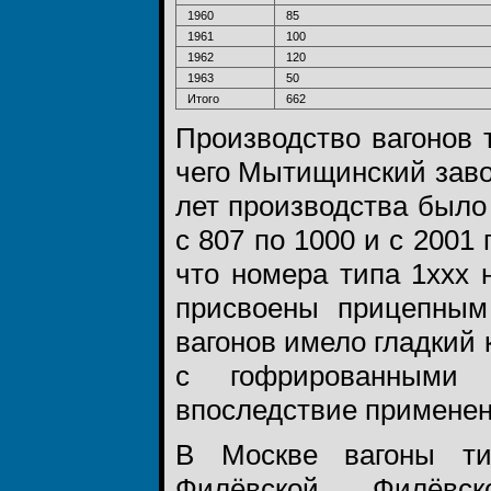
1960
85
1961
100
1962
120
1963
50
Итого
662
Производство вагонов 
чего Мытищинский завод
лет производства было
с 807 по 1000 и с 2001
что номера типа 1ххх
присвоены прицепным
вагонов имело гладкий
с гофрированными 
впоследствие применени
В Москве вагоны ти
Филёвской, Филёвск