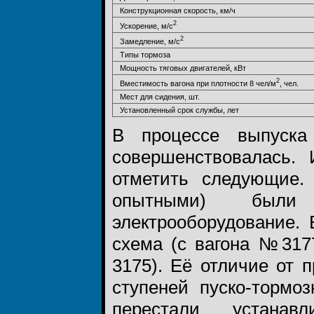
Конструкционная скорость, км/ч
2
Ускорение, м/с
2
Замедление, м/с
Типы тормоза
Мощность тяговых двигателей, кВт
2
Вместимость вагона при плотности 8 чел/м
, чел.
Мест для сидения, шт.
Установленный срок службы, лет
В процессе выпуска
совершенствовалась.
отметить следующие.
опытными) были
электрооборудование. 
схема (с вагона №317
3175). Её отличие от
ступеней пуско-тормо
перестали устанавл