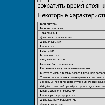
сократить время стоянк
Некоторые характеристи
Годы выпуска
Годы эксплуатации
Тара вагона, т
Длина по автосцепкам, мм
Длина кузова, мм
Ширина, мм
Высота, мм
База вагона, мм
Общая колесная база, мм
Колесная база тележки, мм
Расстояние между токоприемниками, мм
Высота от уровня головки рельса в порожнем состоя
Уровень пола от уровня головки рельса в порожнем 
Уровень центра автосцепок от уровня головки рельс
Общий статический прогиб рессорного подвешивания 
Ширина дверного проема, мм
Ширина раствора дверей, мм
Длина кабины управления, мм
Диаметр колес, мм