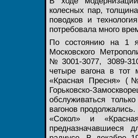
В ходе модернизаци
колесных пар, толщина
поводков и технологи
потребовала много вре
По состоянию на 1 я
Московского Метропо
№3001-3077, 3089-310
четыре вагона в тот
«Красная Пресня» (№
Горьковско-Замос
обслуживаться тольк
вагонов продолжались. 
«Сокол» и «Красна
предназначавшиеся 
радиусе. В декабре 1