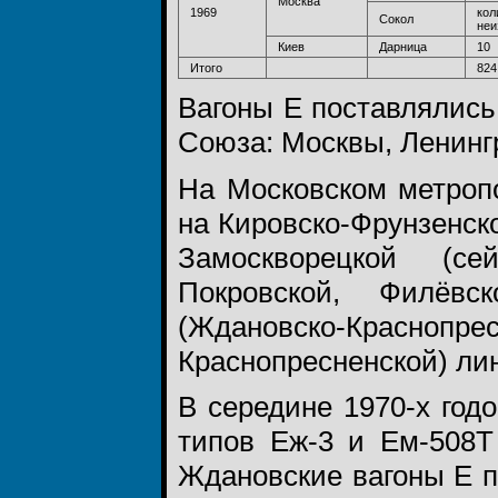
Москва
1969
кол
Сокол
неи
Киев
Дарница
10
Итого
824
Вагоны Е поставлялись
Союза: Москвы, Ленингр
На Московском метроп
на Кировско-Фрунзенско
Замоскворецкой (се
Покровской, Филёвс
(Ждановско-Красно
Краснопресненской) ли
В середине 1970-х год
типов Еж-3 и Ем-508Т
Ждановские вагоны Е 