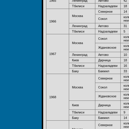
1965
Ленинград
Автово
42
Тбилиси
Надзаладеви
18
Северное
14
Москва
кол
Сокол
неи
1966
Ленинград
Автово
31
Тбилиси
Надзаладеви
5
кол
Сокол
неи
Москва
кол
Ждановское
неи
1967
Ленинград
Автово
10
Киев
Дарница
18
Тбилиси
Надзаладеви
16
Баку
Бакмил
33
кол
Северное
неи
кол
Москва
Сокол
неи
кол
Ждановское
1968
неи
кол
Киев
Дарница
неи
Тбилиси
Надзаладеви
9
Баку
Бакмил
14
кол
Северное
неи